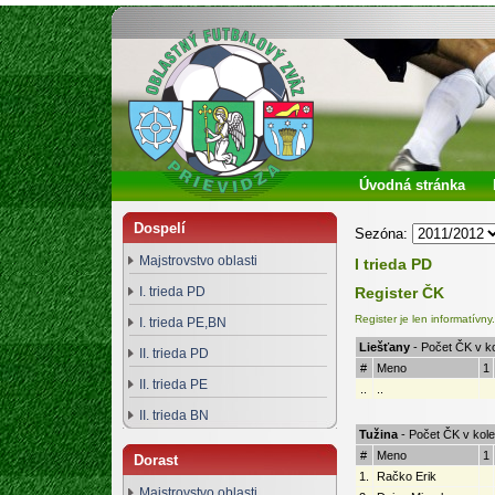
Oblastný futbalový zväz Prievidza
Úvodná stránka
Dospelí
Sezóna:
Majstrovstvo oblasti
I trieda PD
I. trieda PD
Register ČK
Register je len informatív
I. trieda PE,BN
Liešťany
- Počet ČK v ko
II. trieda PD
#
Meno
1
II. trieda PE
..
..
II. trieda BN
Tužina
- Počet ČK v kole
#
Meno
1
Dorast
1.
Račko Erik
Majstrovstvo oblasti