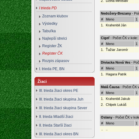
2.
Dzina Miroslav
I trieda PD
Nedožery-Brezany
- Poč
Zoznam klubov
#
Meno
1
Výsledky
1.
Krahenbil Ján
Tabuľka
Cigeľ
- Počet ČK v kole:
Najlepší strelci
#
Meno
1
Register ŽK
1.
Ťažiar Jaromír
Register ČK
Rozpis zápasov
Diviacka Nová Ves
- Poč
#
Meno
1
I. trieda PE, BN
1.
Hagara Patrik
Žiaci
Malá Čausa
- Počet ČK v
III. trieda žiaci okres PE
#
Meno
1
1.
Krahenbil Jakub
III. trieda žiaci skupina Juh
2.
Chlpek Lukáš
III. trieda žiaci skupina Sever
II. trieda Mladší žiaci
Oslany
- Počet ČK v kole
#
Meno
1
II. trieda Starší žiaci
..
..
III. trieda žiaci okres BN