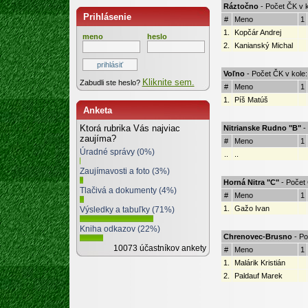
Ráztočno
- Počet ČK v k
Prihlásenie
#
Meno
1
1.
Kopčár Andrej
meno
heslo
2.
Kanianský Michal
Voľno
- Počet ČK v kole:
Kliknite sem.
Zabudli ste heslo?
#
Meno
1
1.
Píš Matúš
Anketa
Ktorá rubrika Vás najviac
Nitrianske Rudno "B"
- 
zaujíma?
#
Meno
1
Úradné správy (0%)
..
..
Zaujímavosti a foto (3%)
Horná Nitra "C"
- Počet 
Tlačivá a dokumenty (4%)
#
Meno
1
1.
Gažo Ivan
Výsledky a tabuľky (71%)
Kniha odkazov (22%)
Chrenovec-Brusno
- Po
10073 účastníkov ankety
#
Meno
1
1.
Malárik Kristián
2.
Paldauf Marek