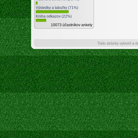
Výsledky a tabuľky (71%)
Kniha odkazov (22%)
10073 účastníkov ankety
Tieto stránky vytvoril a 