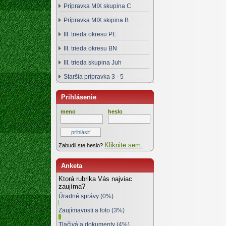
Prípravka MIX skupina C
Prípravka MIX skipina B
III. trieda okresu PE
III. trieda okresu BN
III. trieda skupina Juh
Staršia prípravka 3 - 5
Prihlásenie
meno
heslo
Kliknite sem.
Zabudli ste heslo?
Anketa
Ktorá rubrika Vás najviac
zaujíma?
Úradné správy (0%)
Zaujímavosti a foto (3%)
Tlačivá a dokumenty (4%)