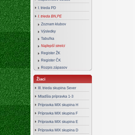
I. trieda PD
I. trieda BN,PE
Zoznam klubov
Výsledky
Tabuľka
Najlepší strelci
Register ŽK
Register ČK
Rozpis zápasov
Žiaci
III. trieda skupina Sever
Mladšia prípravka 1-3
Prípravka MIX skupina H
Prípravka MIX skupina F
Prípravka MIX skupina E
Prípravka MIX skupina D