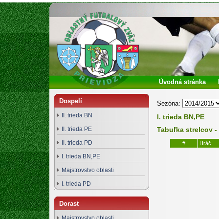
Oblastný futbalový zväz Prievidza
Úvodná stránka
Dospelí
Sezóna:
II. trieda BN
I. trieda BN,PE
II. trieda PE
Tabuľka strelcov - 
II. trieda PD
#
Hráč
I. trieda BN,PE
Majstrovstvo oblasti
I. trieda PD
Dorast
Majstrovstvo oblasti